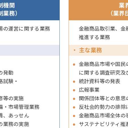
制機関
業
制業務）
（業界
場の運営に関する業務
金融商品取引業、金
推進する業務
主な業務
金融商品市場や国民
の発動
に関する調査研究及
格試験・
統計資料等の発表
広報事業
修等の実施
関係団体等との意思
備・市場管理業務
反社会的勢力の排除
情、あっせん
金融商品市場全体の
の業務の実施
サステナビリティ推