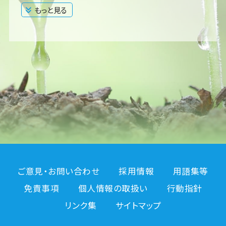
もっと見る
閉じる
ご意見・お問い合わせ
採用情報
用語集等
免責事項
個人情報の取扱い
行動指針
リンク集
サイトマップ