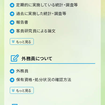
定期的に実施している統計・調査等
過去に実施した統計・調査等
報告書
客員研究員による論文
もっと見る
閉じる
外務員について
外務員
保有資格・処分状況の確認方法
もっと見る
閉じる