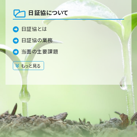
日証協について
日証協とは
日証協の業務
当面の主要課題
もっと見る
閉じる