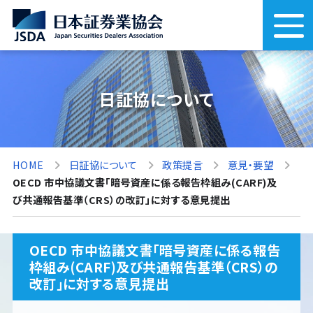
日証協について
HOME
日証協について
政策提言
意見・要望
OECD 市中協議文書「暗号資産に係る報告枠組み(CARF)及
び共通報告基準（CRS）の改訂」に対する意見提出
OECD 市中協議文書「暗号資産に係る報告
枠組み(CARF)及び共通報告基準（CRS）の
改訂」に対する意見提出