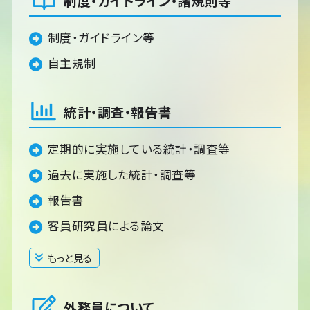
制度・ガイドライン・諸規則等
制度・ガイドライン等
自主規制
統計・調査・報告書
定期的に実施している統計・調査等
過去に実施した統計・調査等
報告書
客員研究員による論文
もっと見る
閉じる
外務員について