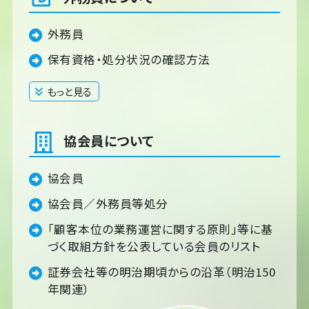
外務員
保有資格・処分状況の確認方法
もっと見る
閉じる
協会員について
協会員
協会員／外務員等処分
「顧客本位の業務運営に関する原則」等に基
づく取組方針を公表している会員のリスト
証券会社等の明治期頃からの沿革（明治150
年関連）