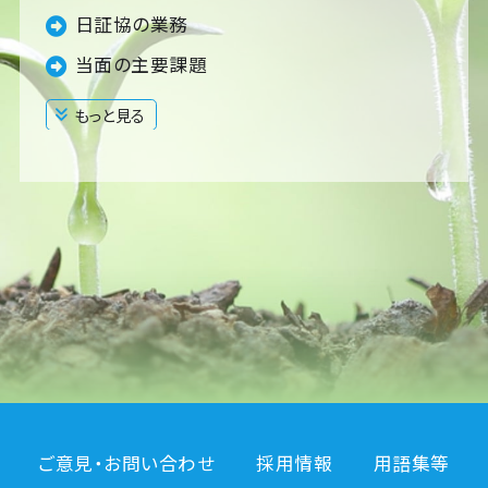
日証協の業務
当面の主要課題
もっと見る
閉じる
ご意見・お問い合わせ
採用情報
用語集等