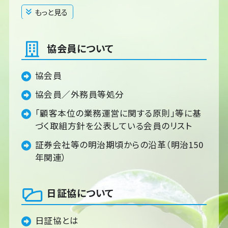
もっと見る
閉じる
協会員について
協会員
協会員／外務員等処分
「顧客本位の業務運営に関する原則」等に基
づく取組方針を公表している会員のリスト
証券会社等の明治期頃からの沿革（明治150
年関連）
日証協について
日証協とは