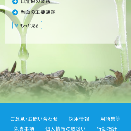
日証協の業務
当面の主要課題
もっと見る
閉じる
ご意見・お問い合わせ
採用情報
用語集等
免責事項
個人情報の取扱い
行動指針