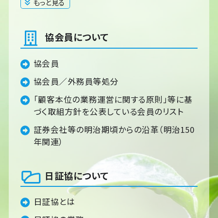
もっと見る
閉じる
協会員について
協会員
協会員／外務員等処分
「顧客本位の業務運営に関する原則」等に基
づく取組方針を公表している会員のリスト
証券会社等の明治期頃からの沿革（明治150
年関連）
日証協について
日証協とは