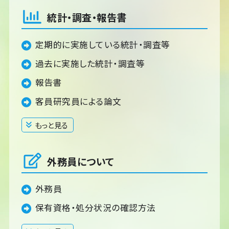
統計・調査・報告書
定期的に実施している統計・調査等
過去に実施した統計・調査等
報告書
客員研究員による論文
もっと見る
閉じる
外務員について
外務員
保有資格・処分状況の確認方法