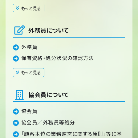
もっと見る
閉じる
外務員について
外務員
保有資格・処分状況の確認方法
もっと見る
閉じる
協会員について
協会員
協会員／外務員等処分
「顧客本位の業務運営に関する原則」等に基