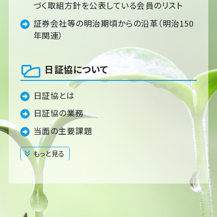
づく取組方針を公表している会員のリスト
証券会社等の明治期頃からの沿革（明治150
年関連）
日証協について
日証協とは
日証協の業務
当面の主要課題
もっと見る
閉じる