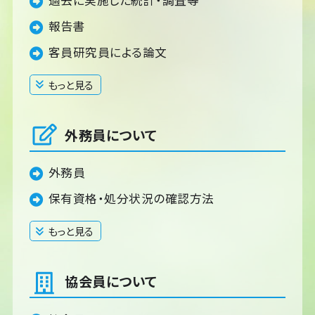
過去に実施した統計・調査等
報告書
客員研究員による論文
もっと見る
閉じる
外務員について
外務員
保有資格・処分状況の確認方法
もっと見る
閉じる
協会員について