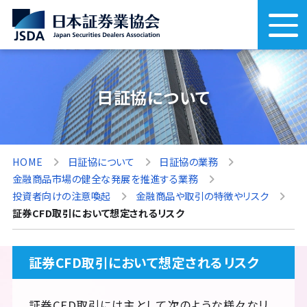
日証協について
HOME
日証協について
日証協の業務
金融商品市場の健全な発展を推進する業務
投資者向けの注意喚起
金融商品や取引の特徴やリスク
証券CFD取引において想定されるリスク
証券CFD取引において想定されるリスク
証券CFD取引には主として次のような様々なリ