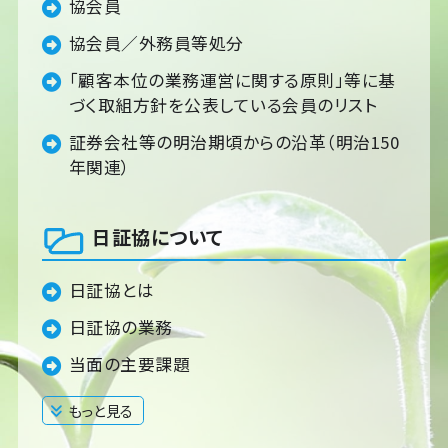
協会員
協会員／外務員等処分
「顧客本位の業務運営に関する原則」等に基
づく取組方針を公表している会員のリスト
証券会社等の明治期頃からの沿革（明治150
年関連）
日証協について
日証協とは
日証協の業務
当面の主要課題
もっと見る
閉じる