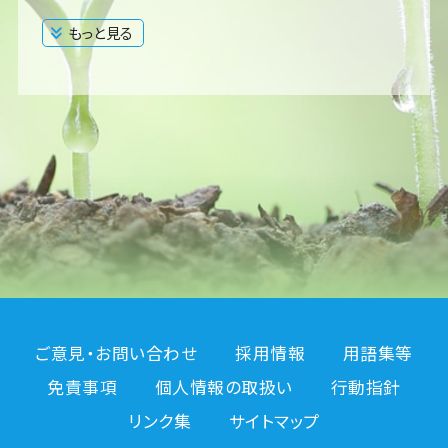
もっと見る
閉じる
ご意見・お問い合わせ
採用情報
用語集等
免責事項
個人情報の取扱い
行動指針
リンク集
サイトマップ