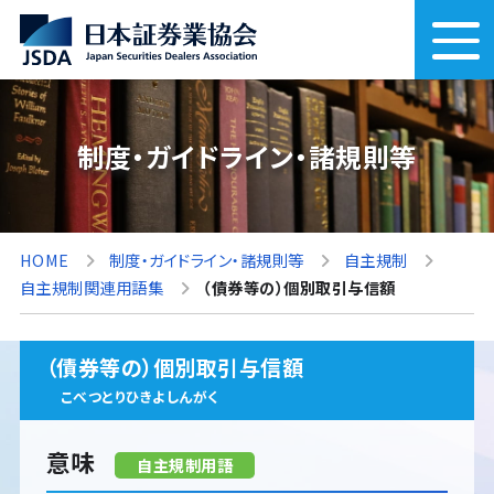
制度・ガイドライン・諸規則等
HOME
制度・ガイドライン・諸規則等
自主規制
自主規制関連用語集
（債券等の）個別取引与信額
（債券等の）個別取引与信額
こべつとりひきよしんがく
意味
自主規制用語