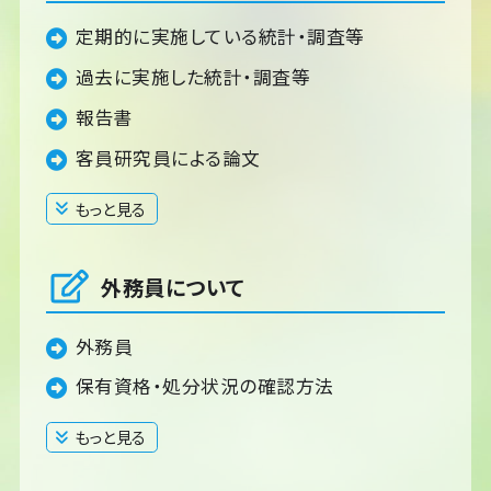
定期的に実施している統計・調査等
過去に実施した統計・調査等
報告書
客員研究員による論文
もっと見る
閉じる
外務員について
外務員
保有資格・処分状況の確認方法
もっと見る
閉じる