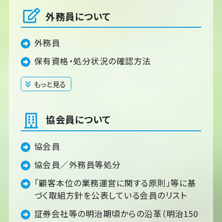
外務員について
外務員
保有資格・処分状況の確認方法
もっと見る
閉じる
協会員について
協会員
協会員／外務員等処分
「顧客本位の業務運営に関する原則」等に基
づく取組方針を公表している会員のリスト
証券会社等の明治期頃からの沿革（明治150