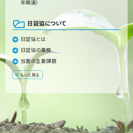
年関連）
日証協について
日証協とは
日証協の業務
当面の主要課題
もっと見る
閉じる