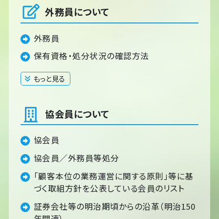
外務員について
外務員
保有資格・処分状況の確認方法
もっと見る
閉じる
協会員について
協会員
協会員／外務員等処分
「顧客本位の業務運営に関する原則」等に基
づく取組方針を公表している会員のリスト
証券会社等の明治期頃からの沿革（明治150
年関連）