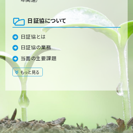
日証協について
日証協とは
日証協の業務
当面の主要課題
もっと見る
閉じる